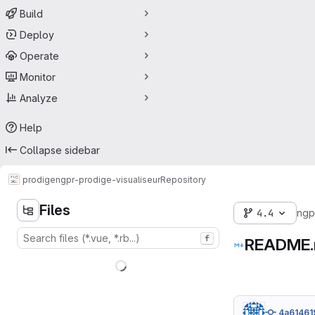
Build
Deploy
Operate
Monitor
Analyze
Help
Collapse sidebar
prodige
ngpr-prodige-visualiseur
Repository
Files
4.4
ngp
f
README
4a61461