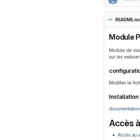
README.m
Module P
Module de visu
sur les webse
configurati
Modifier le fich
Installation
documentation 
Accès à
Accès au v