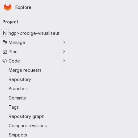
Homepage
Skip to main content
Explore
Primary navigation
Project
N
ngpr-prodige-visualiseur
Manage
Plan
Code
Merge requests
-
Repository
Branches
Commits
Tags
Repository graph
Compare revisions
Snippets