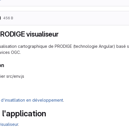
d
456 B
RODIGE visualiseur
alisation cartographique de PRODIGE (technologie Angular) basé su
rvices OGC.
on
ier src/env.js
d'insatllation en développement
.
 l'application
isualiseur
.