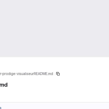
r-prodige-visualiseur
README.md
.md
9