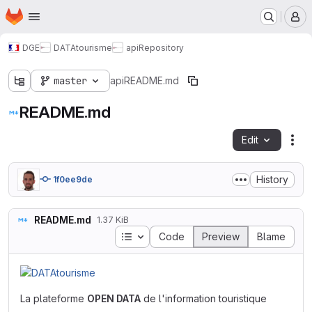
Homepage
Skip to main content
M
DGE
DATAtourisme
api
Repository
master
api
README.md
README.md
Edit
Fil
History
1f0ee9de
README.md
1.37 KiB
Table of contents
Code
Preview
Blame
La plateforme
OPEN DATA
de l'information touristique