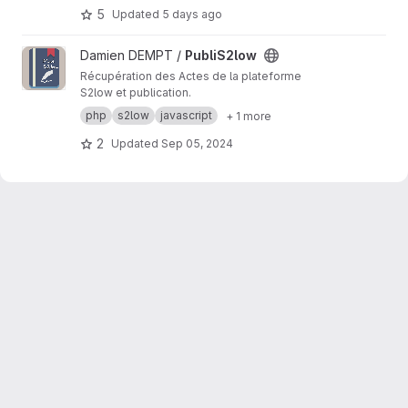
5
Updated
5 days ago
View PubliS2low project
Damien DEMPT /
PubliS2low
Récupération des Actes de la plateforme
S2low et publication.
php
s2low
javascript
+ 1 more
2
Updated
Sep 05, 2024