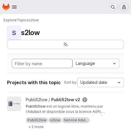
Homepage
Skip to main content
M
Explore
Topics
s2low
s2low
S
Language
Projects with this topic
Updated date
Sort by:
View PubliS2low v2 project
PubliS2low /
PubliS2low v2
PubliS2low
est un logiciel libre, maintenu par
l'
Adullact
et disponible sous la licence
AGPL
v3
PubliS2low est un outil qui permet de récupérer
.
PubliS2low
s2low
Service Adul...
les « actes » de la plateforme
S2low
et de les
+ 2 more
publier sur un site web.