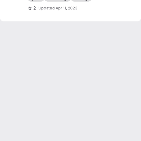
géométries plus compatibles avec ce qu'un
bâtiment est censé être.
2
Updated
Apr 11, 2023