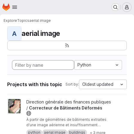
Homepage
Skip to main content
M
Explore
Topics
aerial image
aerial image
A
Python
Projects with this topic
Oldest updated
Sort by:
View Correcteur de Bâtiments Déformés project
Direction générale des finances publiques
/
Correcteur de Bâtiments Déformés
À partir de géométries de bâtiments extraites
d'une image aérienne et insuffisamment
détourées, ce script cherche à proposer des
python
aerial image
buildings
+ 3 more