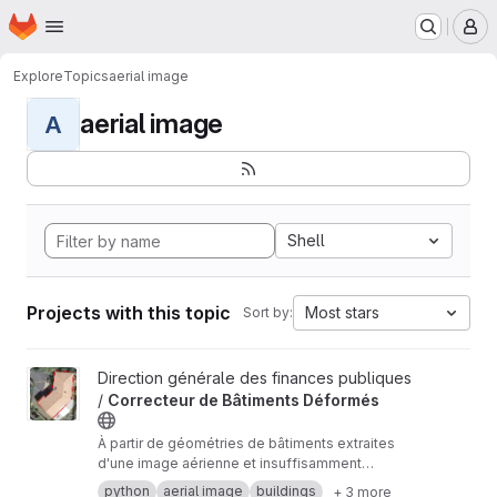
Homepage
Skip to main content
M
Explore
Topics
aerial image
aerial image
A
Shell
Projects with this topic
Most stars
Sort by:
View Correcteur de Bâtiments Déformés project
Direction générale des finances publiques
/
Correcteur de Bâtiments Déformés
À partir de géométries de bâtiments extraites
d'une image aérienne et insuffisamment
détourées, ce script cherche à proposer des
python
aerial image
buildings
+ 3 more