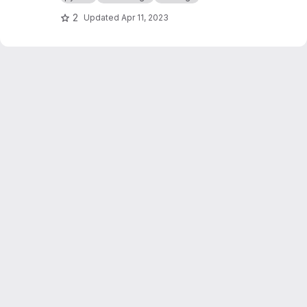
géométries plus compatibles avec ce qu'un
bâtiment est censé être.
2
Updated
Apr 11, 2023