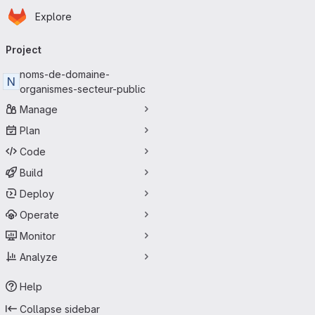
Homepage
Skip to main content
Explore
Primary navigation
Project
noms-de-domaine-
N
organismes-secteur-public
Manage
Plan
Code
Build
Deploy
Operate
Monitor
Analyze
Help
Collapse sidebar