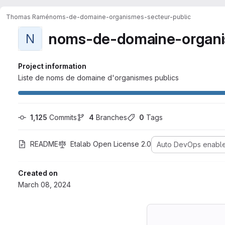
Thomas Ramé
noms-de-domaine-organismes-secteur-public
noms-de-domaine-organi
N
Project information
Liste de noms de domaine d'organismes publics
1,125
 Commits
4
 Branches
0
 Tags
README
Etalab Open License 2.0
Auto DevOps enabl
Created on
March 08, 2024