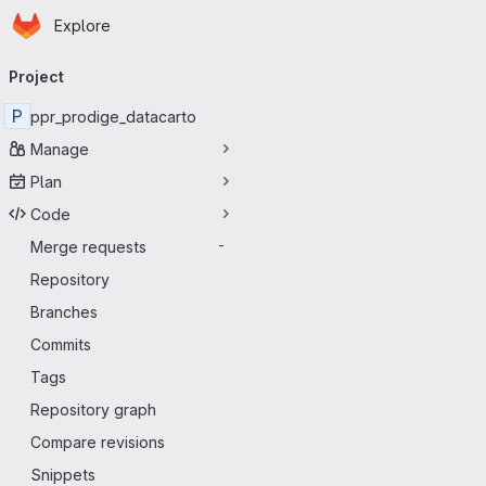
Homepage
Skip to main content
Explore
Primary navigation
Project
P
ppr_prodige_datacarto
Manage
Plan
Code
Merge requests
-
Repository
Branches
Commits
Tags
Repository graph
Compare revisions
Snippets