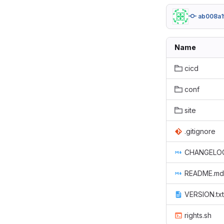
ab008a1
Name
cicd
conf
site
.gitignore
CHANGELO
README.md
VERSION.txt
rights.sh