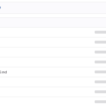
f
G.md