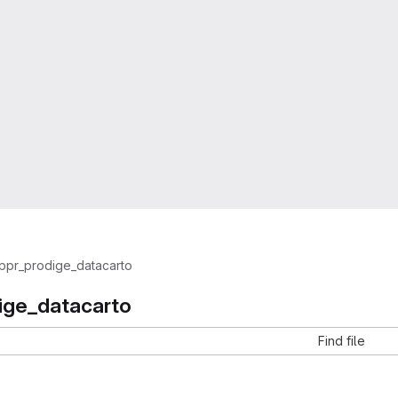
ppr_prodige_datacarto
ige_datacarto
Find file