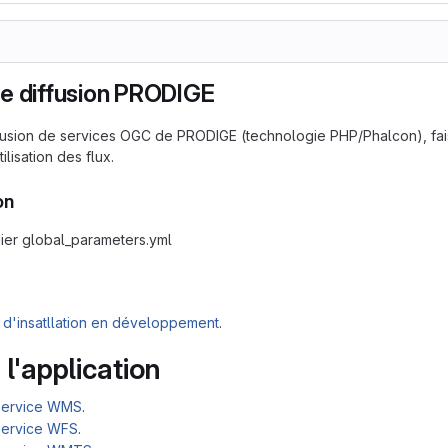
e diffusion PRODIGE
usion de services OGC de PRODIGE (technologie PHP/Phalcon), fais
tilisation des flux.
on
chier global_parameters.yml
d'insatllation en développement
.
 l'application
service WMS
.
service WFS
.