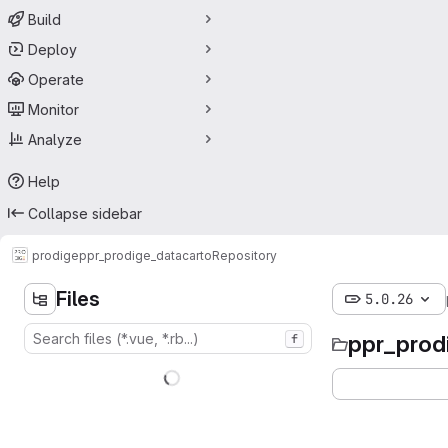
Build
Deploy
Operate
Monitor
Analyze
Help
Collapse sidebar
prodige
ppr_prodige_datacarto
Repository
Files
5.0.26
ppr_prod
f