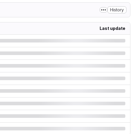
History
Last update