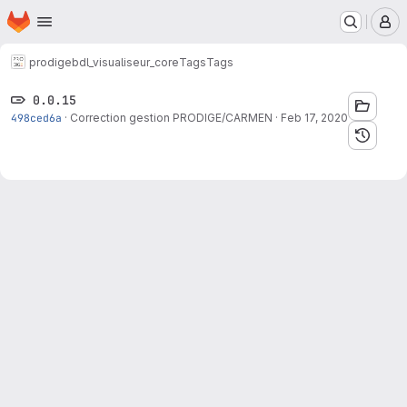
Homepage
Skip to main content
M
prodige
bdl_visualiseur_core
Tags
Tags
0.0.15
498ced6a
·
Correction gestion PRODIGE/CARMEN
·
Feb 17, 2020