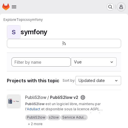
Homepage
Skip to main content
M
Explore
Topics
symfony
symfony
S
Vue
Projects with this topic
Updated date
Sort by:
View PubliS2low v2 project
PubliS2low /
PubliS2low v2
PubliS2low
est un logiciel libre, maintenu par
l'
Adullact
et disponible sous la licence
AGPL
v3
PubliS2low est un outil qui permet de récupérer
.
PubliS2low
s2low
Service Adul...
les « actes » de la plateforme
S2low
et de les
+ 2 more
publier sur un site web.