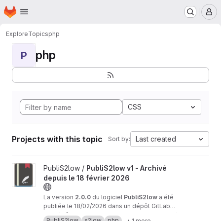
Homepage
Skip to main content
M
Explore
Topics
php
php
P
CSS
Projects with this topic
Last created
Sort by:
View PubliS2low v1 - Archivé depuis le 18 février 2026 project
PubliS2low /
PubliS2low v1 - Archivé
depuis le 18 février 2026
La version
2.0.0
du logiciel
PubliS2low
a été
publiée le 18/02/2026 dans un dépôt GitLab
dédié :
Ce
dépôt
https://gitlab.adullact.net/publis2low/pu
GitLab de
PubliS2low v1
est
archivé
PubliS2low
s2low
php
+ 1 more