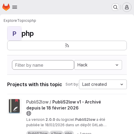
Homepage
Skip to main content
M
Explore
Topics
php
php
P
Hack
Projects with this topic
Last created
Sort by:
View PubliS2low v1 - Archivé depuis le 18 février 2026 project
PubliS2low /
PubliS2low v1 - Archivé
depuis le 18 février 2026
La version
2.0.0
du logiciel
PubliS2low
a été
publiée le 18/02/2026 dans un dépôt GitLab
dédié :
Ce
dépôt
https://gitlab.adullact.net/publis2low/pu
GitLab de
PubliS2low v1
est
archivé
PubliS2low
s2low
php
+ 1 more