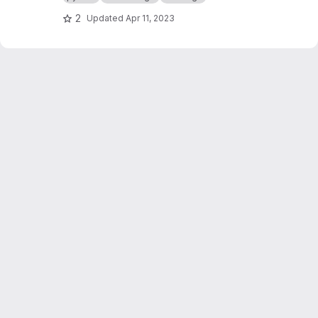
géométries plus compatibles avec ce qu'un
bâtiment est censé être.
2
Updated
Apr 11, 2023