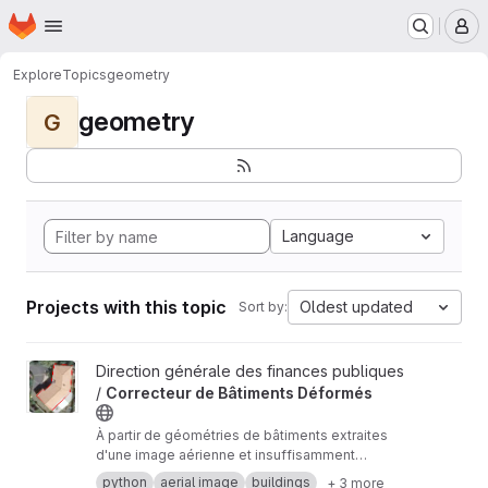
Homepage
Skip to main content
M
Explore
Topics
geometry
geometry
G
Language
Projects with this topic
Oldest updated
Sort by:
View Correcteur de Bâtiments Déformés project
Direction générale des finances publiques
/
Correcteur de Bâtiments Déformés
À partir de géométries de bâtiments extraites
d'une image aérienne et insuffisamment
détourées, ce script cherche à proposer des
python
aerial image
buildings
+ 3 more