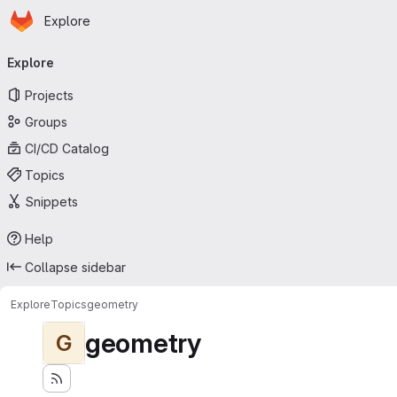
Homepage
Skip to main content
Explore
Primary navigation
Explore
Projects
Groups
CI/CD Catalog
Topics
Snippets
Help
Collapse sidebar
Explore
Topics
geometry
geometry
G