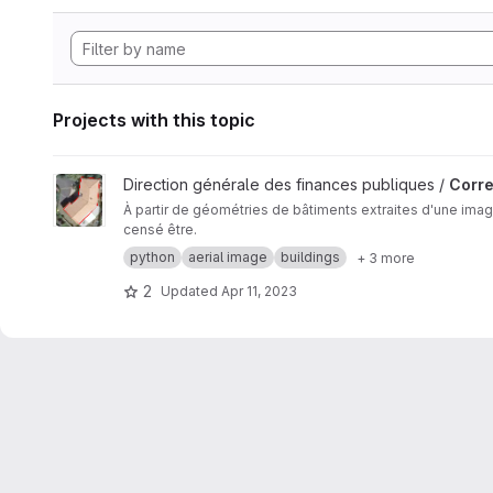
Projects with this topic
View Correcteur de Bâtiments Déformés project
Direction générale des finances publiques /
Corre
À partir de géométries de bâtiments extraites d'une ima
censé être.
python
aerial image
buildings
+ 3 more
2
Updated
Apr 11, 2023