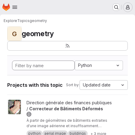
Homepage
Skip to main content
M
Explore
Topics
geometry
geometry
G
Python
Projects with this topic
Updated date
Sort by:
View Correcteur de Bâtiments Déformés project
Direction générale des finances publiques
/
Correcteur de Bâtiments Déformés
À partir de géométries de bâtiments extraites
d'une image aérienne et insuffisamment
détourées, ce script cherche à proposer des
python
aerial image
buildings
+ 3 more