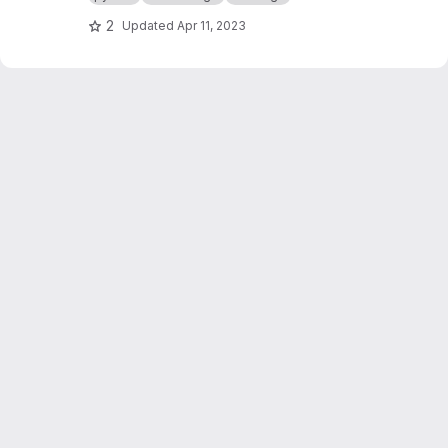
géométries plus compatibles avec ce qu'un
bâtiment est censé être.
2
Updated
Apr 11, 2023