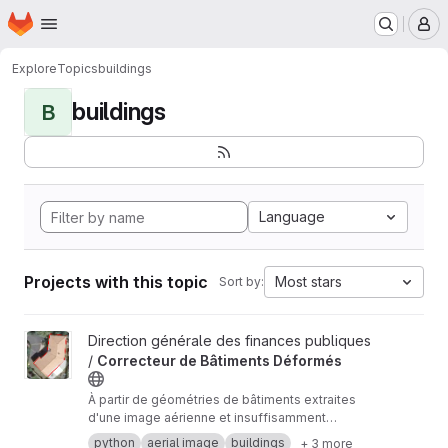
Homepage
Skip to main content
M
Explore
Topics
buildings
buildings
B
Language
Projects with this topic
Most stars
Sort by:
View Correcteur de Bâtiments Déformés project
Direction générale des finances publiques
/
Correcteur de Bâtiments Déformés
À partir de géométries de bâtiments extraites
d'une image aérienne et insuffisamment
détourées, ce script cherche à proposer des
python
aerial image
buildings
+ 3 more