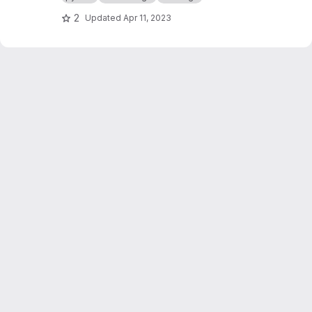
géométries plus compatibles avec ce qu'un
bâtiment est censé être.
2
Updated
Apr 11, 2023