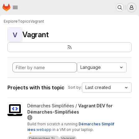
Homepage
Skip to main content
M
Explore
Topics
Vagrant
Vagrant
V
Language
Projects with this topic
Last created
Sort by:
View Vagrant DEV for Démarches-Simplifiées project
Démarches Simplifiées /
Vagrant DEV for
Démarches-Simplifiées
Build from scratch a running
Démarches Simplif
iées
webapp
in a VM on your laptop.
⚠
️ Warning :
only
for
test
or
demonstration
Démarches Si...
Vagrant