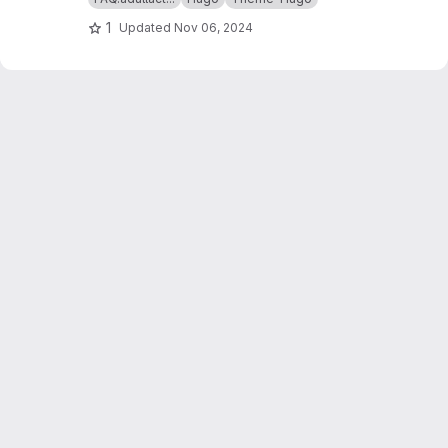
thème Hugo
Geekdoc
.
1
Updated
Nov 06, 2024