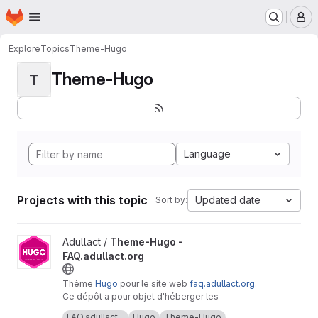
Homepage
Skip to main content
M
Explore
Topics
Theme-Hugo
Theme-Hugo
T
Language
Projects with this topic
Updated date
Sort by:
View Theme-Hugo - FAQ.adullact.org project
Adullact /
Theme-Hugo -
FAQ.adullact.org
Thème
Hugo
pour le site web
faq.adullact.org
.
Ce dépôt a pour objet d'héberger les
modifications faites par l'ADULLACT sur le
FAQ.adullact...
Hugo
Theme-Hugo