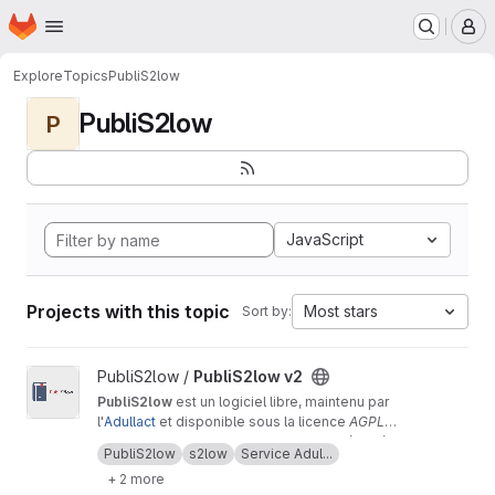
Homepage
Skip to main content
M
Explore
Topics
PubliS2low
PubliS2low
P
JavaScript
Projects with this topic
Most stars
Sort by:
View PubliS2low v2 project
PubliS2low /
PubliS2low v2
PubliS2low
est un logiciel libre, maintenu par
l'
Adullact
et disponible sous la licence
AGPL
v3
PubliS2low est un outil qui permet de récupérer
.
PubliS2low
s2low
Service Adul...
les « actes » de la plateforme
S2low
et de les
+ 2 more
publier sur un site web.