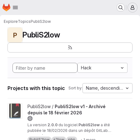
Homepage
Skip to main content
M
Explore
Topics
PubliS2low
PubliS2low
P
Hack
Projects with this topic
Name, descending
Sort by:
View PubliS2low v1 - Archivé depuis le 18 février 2026 project
PubliS2low /
PubliS2low v1 - Archivé
depuis le 18 février 2026
La version
2.0.0
du logiciel
PubliS2low
a été
publiée le 18/02/2026 dans un dépôt GitLab
dédié :
Ce
dépôt
https://gitlab.adullact.net/publis2low/pu
GitLab de
PubliS2low v1
est
archivé
PubliS2low
s2low
php
+ 1 more