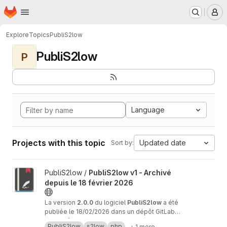
Homepage
Skip to main content
M
Explore
Topics
PubliS2low
PubliS2low
P
Language
Projects with this topic
Updated date
Sort by:
View PubliS2low v1 - Archivé depuis le 18 février 2026 project
PubliS2low /
PubliS2low v1 - Archivé
depuis le 18 février 2026
La version
2.0.0
du logiciel
PubliS2low
a été
publiée le 18/02/2026 dans un dépôt GitLab
dédié :
Ce
dépôt
https://gitlab.adullact.net/publis2low/pu
GitLab de
PubliS2low v1
est
archivé
PubliS2low
s2low
php
+ 1 more