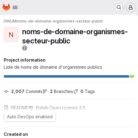
Homepage
Skip to main content
M
DINUM
noms-de-domaine-organismes-secteur-public
noms-de-domaine-organismes-
N
secteur-public
Project information
Liste de noms de domaine d'organismes publics
2,007
 Commits
2
 Branches
0
 Tags
README
Etalab Open License 2.0
Auto DevOps enabled
Created on