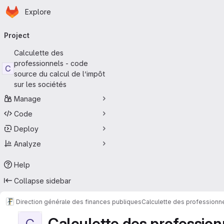
Homepage
Skip to main content
Explore
Primary navigation
Project
Calculette des
professionnels - code
C
source du calcul de l’impôt
sur les sociétés
Manage
Code
Deploy
Analyze
Help
Collapse sidebar
Direction générale des finances publiques
Calculette des professionne
Calculette des professionn
C